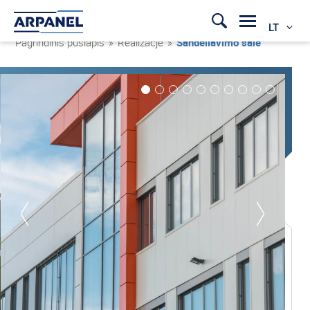
LT
Pagrindinis puslapis
»
Realizacje
»
Sandėliavimo salė