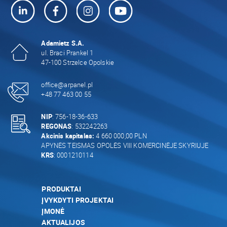
Adamietz S.A.
ul. Braci Prankel 1
47-100 Strzelce Opolskie
office@arpanel.pl
+48 77 463 00 55
NIP
: 756-18-36-633
REGONAS
: 532242263
Akcinis kapitalas:
4 660 000,00 PLN
APYNĖS TEISMAS OPOLĖS VIII KOMERCINĖJE SKYRIUJE
KRS
: 0001210114
PRODUKTAI
ĮVYKDYTI PROJEKTAI
ĮMONĖ
AKTUALIJOS