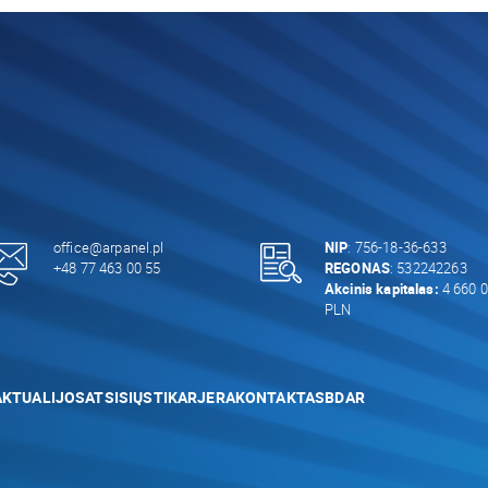
office@arpanel.pl
NIP
: 756-18-36-633
+48 77 463 00 55
REGONAS
: 532242263
Akcinis kapitalas:
4 660 0
PLN
AKTUALIJOS
ATSISIŲSTI
KARJERA
KONTAKTAS
BDAR