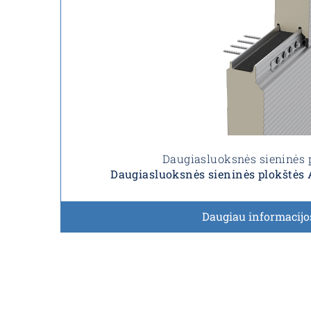
Daugiasluoksnės sieninės 
Daugiasluoksnės sieninės plokštė
Daugiau informacijo