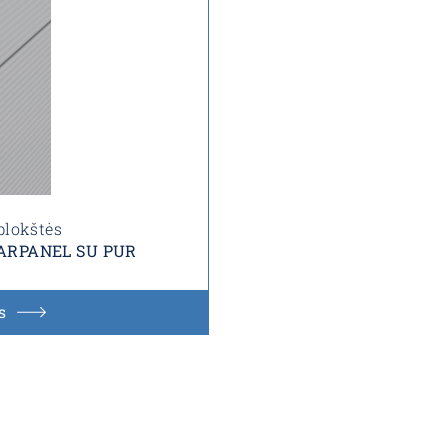
plokštės
s ARPANEL SU PUR
s