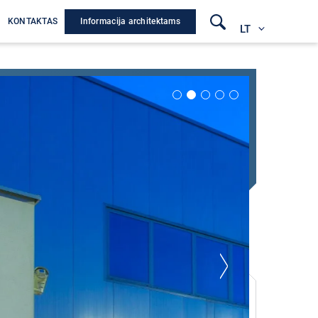
Informacija architektams
A
KONTAKTAS
LT