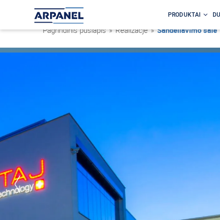
PRODUKTAI
DU
Pagrindinis puslapis
»
Realizacje
»
Sandėliavimo salė