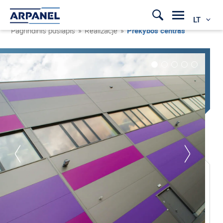
LT
Pagrindinis puslapis
»
Realizacje
»
Prekybos centras