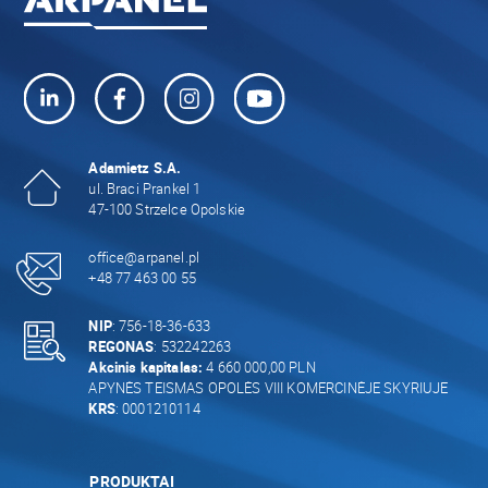
Adamietz S.A.
ul. Braci Prankel 1
47-100 Strzelce Opolskie
office@arpanel.pl
+48 77 463 00 55
NIP
: 756-18-36-633
REGONAS
: 532242263
Akcinis kapitalas:
4 660 000,00 PLN
APYNĖS TEISMAS OPOLĖS VIII KOMERCINĖJE SKYRIUJE
KRS
: 0001210114
PRODUKTAI