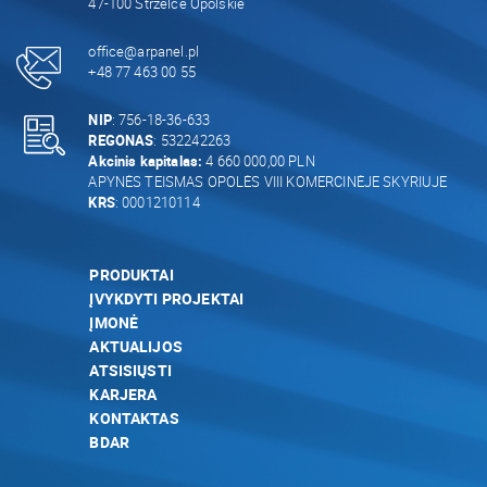
47-100 Strzelce Opolskie
office@arpanel.pl
+48 77 463 00 55
NIP
: 756-18-36-633
REGONAS
: 532242263
Akcinis kapitalas:
4 660 000,00 PLN
APYNĖS TEISMAS OPOLĖS VIII KOMERCINĖJE SKYRIUJE
KRS
: 0001210114
PRODUKTAI
ĮVYKDYTI PROJEKTAI
ĮMONĖ
AKTUALIJOS
ATSISIŲSTI
KARJERA
KONTAKTAS
BDAR