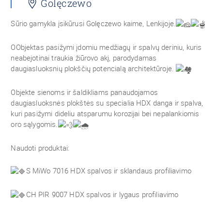
Golęczewo
Sūrio gamykla įsikūrusi Golęczewo kaime, Lenkijoje.
OObjektas pasižymi įdomiu medžiagų ir spalvų deriniu, kuris
neabejotinai traukia žiūrovo akį, parodydamas
daugiasluoksnių plokščių potencialą architektūroje.
Objekte sienoms ir šaldikliams panaudojamos
daugiasluoksnės plokštės su specialia HDX danga ir spalva,
kuri pasižymi dideliu atsparumu korozijai bei nepalankiomis
oro sąlygomis.
Naudoti produktai:
S MiWo 7016 HDX spalvos ir sklandaus profiliavimo
CH PIR 9007 HDX spalvos ir lygaus profiliavimo