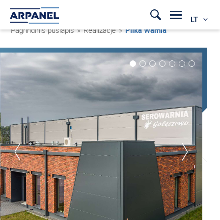
LT
Pagrindinis puslapis
»
Realizacje
»
Pilka Warnia