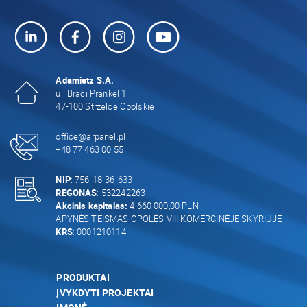
Adamietz S.A.
ul. Braci Prankel 1
47-100 Strzelce Opolskie
office@arpanel.pl
+48 77 463 00 55
NIP
: 756-18-36-633
REGONAS
: 532242263
Akcinis kapitalas:
4 660 000,00 PLN
APYNĖS TEISMAS OPOLĖS VIII KOMERCINĖJE SKYRIUJE
KRS
: 0001210114
PRODUKTAI
ĮVYKDYTI PROJEKTAI