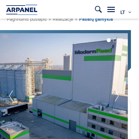
LT
Pagrindinis puslapis
»
Realizacje
»
Pašarų gamykla