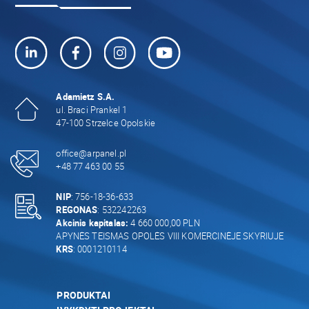
Adamietz S.A.
ul. Braci Prankel 1
47-100 Strzelce Opolskie
office@arpanel.pl
+48 77 463 00 55
NIP
: 756-18-36-633
REGONAS
: 532242263
Akcinis kapitalas:
4 660 000,00 PLN
APYNĖS TEISMAS OPOLĖS VIII KOMERCINĖJE SKYRIUJE
KRS
: 0001210114
PRODUKTAI