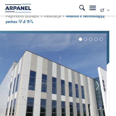
LT
Pagrindinis puslapis
»
Realizacje
»
Mokslo ir technologijų
parkas 💡🔬⚗️🔍