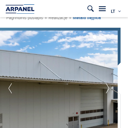
LT
Pagrindinis puslapis
»
Realizacje
»
Metalo liejykla