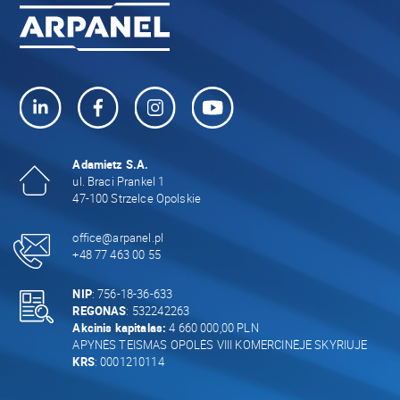
Adamietz S.A.
ul. Braci Prankel 1
47-100 Strzelce Opolskie
office@arpanel.pl
+48 77 463 00 55
NIP
: 756-18-36-633
REGONAS
: 532242263
Akcinis kapitalas:
4 660 000,00 PLN
APYNĖS TEISMAS OPOLĖS VIII KOMERCINĖJE SKYRIUJE
KRS
: 0001210114