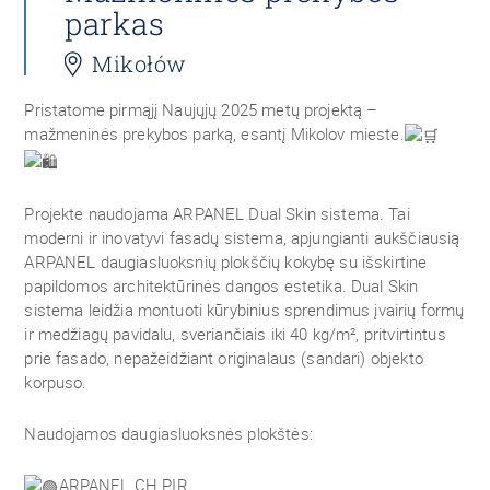
parkas
Mikołów
Pristatome pirmąjį Naujųjų 2025 metų projektą –
mažmeninės prekybos parką, esantį Mikolov mieste.
Projekte naudojama ARPANEL Dual Skin sistema. Tai
moderni ir inovatyvi fasadų sistema, apjungianti aukščiausią
ARPANEL daugiasluoksnių plokščių kokybę su išskirtine
papildomos architektūrinės dangos estetika. Dual Skin
sistema leidžia montuoti kūrybinius sprendimus įvairių formų
ir medžiagų pavidalu, sveriančiais iki 40 kg/m², pritvirtintus
prie fasado, nepažeidžiant originalaus (sandari) objekto
korpuso.
Naudojamos daugiasluoksnės plokštės:
ARPANEL CH PIR