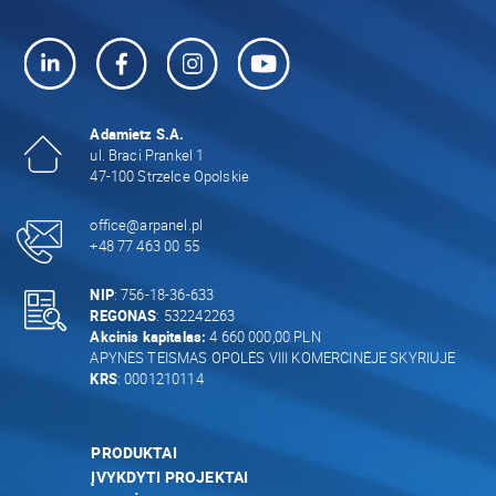
Adamietz S.A.
ul. Braci Prankel 1
47-100 Strzelce Opolskie
office@arpanel.pl
+48 77 463 00 55
NIP
: 756-18-36-633
REGONAS
: 532242263
Akcinis kapitalas:
4 660 000,00 PLN
APYNĖS TEISMAS OPOLĖS VIII KOMERCINĖJE SKYRIUJE
KRS
: 0001210114
PRODUKTAI
ĮVYKDYTI PROJEKTAI