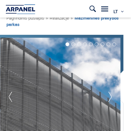
LT
Pagrindinis puslapis
»
Realizacje
»
Mažmeninės prekybos
parkas