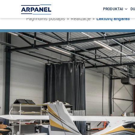
PRODUKTAI
DU
Pagrindinis puslapis
»
Realizacje
»
Lėktuvų angaras