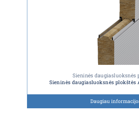
Sieninės daugiasluoksnės 
Sieninės daugiasluoksnės plokštė
Daugiau informacijo