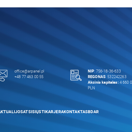
office@arpanel.pl
NIP
: 756-18-36-633
+48 77 463 00 55
REGONAS
: 532242263
Akcinis kapitalas:
4 660 0
PLN
AKTUALIJOS
ATSISIŲSTI
KARJERA
KONTAKTAS
BDAR