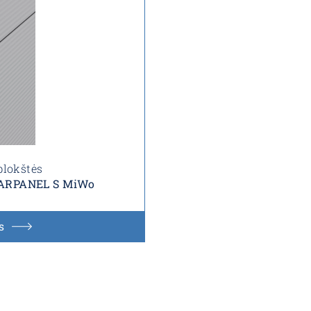
plokštės
s ARPANEL S MiWo
s