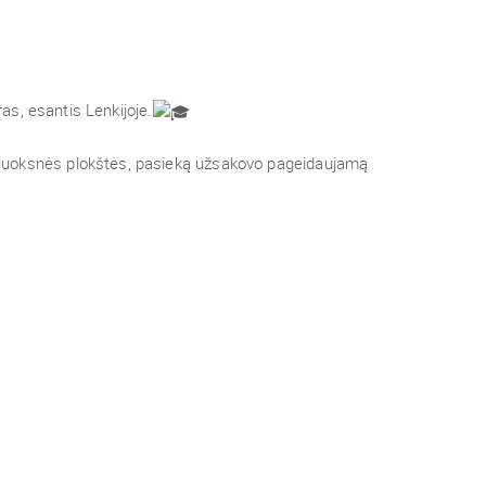
ras, esantis Lenkijoje.
luoksnės plokštės, pasieką užsakovo pageidaujamą