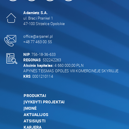
Adamietz S.A.
ul. Braci Prankel 1
47-100 Strzelce Opolskie
office@arpanel.pl
+48 77 463 00 55
NIP
: 756-18-36-633
REGONAS
: 532242263
Akcinis kapitalas:
4 660 000,00 PLN
APYNĖS TEISMAS OPOLĖS VIII KOMERCINĖJE SKYRIUJE
KRS
: 0001210114
PRODUKTAI
ĮVYKDYTI PROJEKTAI
ĮMONĖ
AKTUALIJOS
ATSISIŲSTI
KARJERA