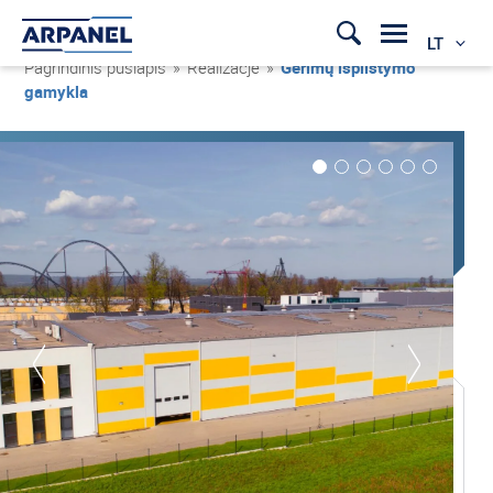
LT
Pagrindinis puslapis
»
Realizacje
»
Gėrimų išpilstymo
gamykla