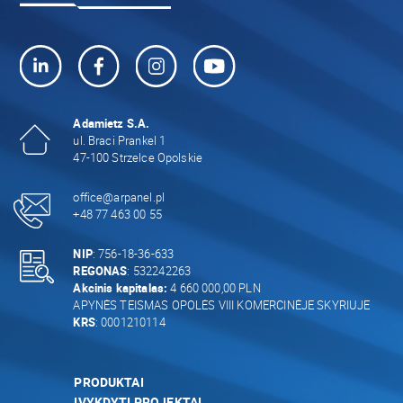
Adamietz S.A.
ul. Braci Prankel 1
47-100 Strzelce Opolskie
office@arpanel.pl
+48 77 463 00 55
NIP
: 756-18-36-633
REGONAS
: 532242263
Akcinis kapitalas:
4 660 000,00 PLN
APYNĖS TEISMAS OPOLĖS VIII KOMERCINĖJE SKYRIUJE
KRS
: 0001210114
PRODUKTAI
ĮVYKDYTI PROJEKTAI