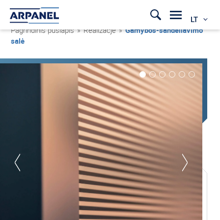
LT
Pagrindinis puslapis
»
Realizacje
»
Gamybos-sandėliavimo
salė