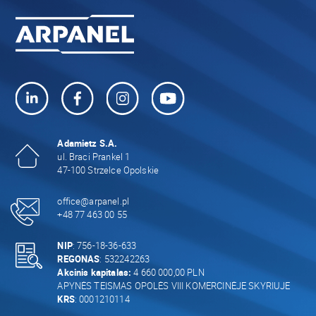
Adamietz S.A.
ul. Braci Prankel 1
47-100 Strzelce Opolskie
office@arpanel.pl
+48 77 463 00 55
NIP
: 756-18-36-633
REGONAS
: 532242263
Akcinis kapitalas:
4 660 000,00 PLN
APYNĖS TEISMAS OPOLĖS VIII KOMERCINĖJE SKYRIUJE
KRS
: 0001210114