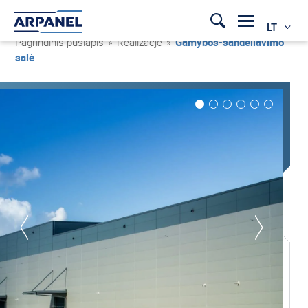
LT
Pagrindinis puslapis
»
Realizacje
»
Gamybos-sandėliavimo
salė