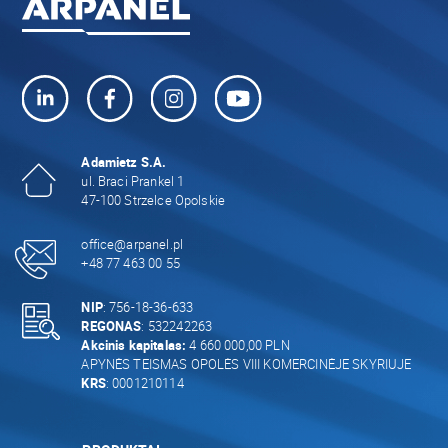
Adamietz S.A.
ul. Braci Prankel 1
47-100 Strzelce Opolskie
office@arpanel.pl
+48 77 463 00 55
NIP
: 756-18-36-633
REGONAS
: 532242263
Akcinis kapitalas:
4 660 000,00 PLN
APYNĖS TEISMAS OPOLĖS VIII KOMERCINĖJE SKYRIUJE
KRS
: 0001210114