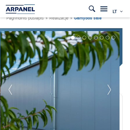
LT
Pagrindinis puslapis
»
Realizacje
»
Gamybos salė