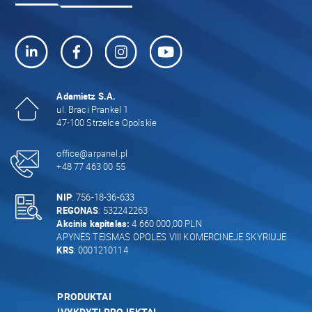
Adamietz S.A.
ul. Braci Prankel 1
47-100 Strzelce Opolskie
office@arpanel.pl
+48 77 463 00 55
NIP
: 756-18-36-633
REGONAS
: 532242263
Akcinis kapitalas:
4 660 000,00 PLN
APYNĖS TEISMAS OPOLĖS VIII KOMERCINĖJE SKYRIUJE
KRS
: 0001210114
PRODUKTAI
ĮVYKDYTI PROJEKTAI