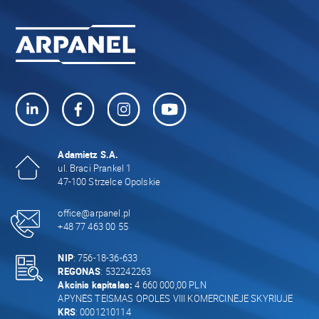
Adamietz S.A.
ul. Braci Prankel 1
47-100 Strzelce Opolskie
office@arpanel.pl
+48 77 463 00 55
NIP
: 756-18-36-633
REGONAS
: 532242263
Akcinis kapitalas:
4 660 000,00 PLN
APYNĖS TEISMAS OPOLĖS VIII KOMERCINĖJE SKYRIUJE
KRS
: 0001210114