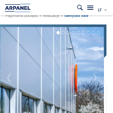
LT
Pagrindinis puslapis
»
Realizacje
»
Gamybos salė