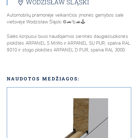
WODZISŁAW ŚLĄSKI
Automobilių pramonėje veikiančios įmonės gamybos salė
vietovėje Wodzisław Śląski.
⚙️🚗🔩🚙🕹
Salės korpusui buvo naudojamos sieninės daugiasluoksnės
plokštės ARPANEL S MiWo ir ARPANEL SU PUR, spalva RAL
9010 ir stogo plokštės ARPANEL D PUR, spalva RAL 3000.
NAUDOTOS MEDŽIAGOS: