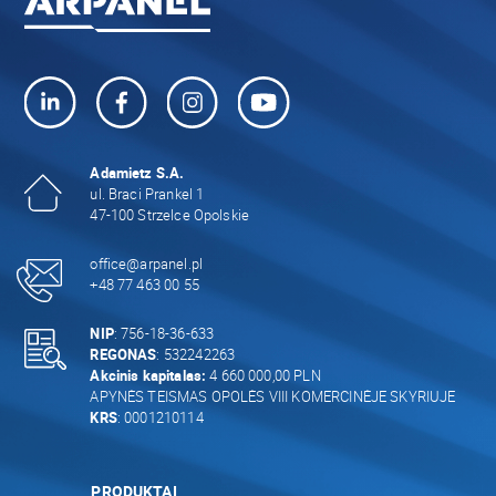
Adamietz S.A.
ul. Braci Prankel 1
47-100 Strzelce Opolskie
office@arpanel.pl
+48 77 463 00 55
NIP
: 756-18-36-633
REGONAS
: 532242263
Akcinis kapitalas:
4 660 000,00 PLN
APYNĖS TEISMAS OPOLĖS VIII KOMERCINĖJE SKYRIUJE
KRS
: 0001210114
PRODUKTAI