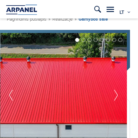
LT
Pagrindinis puslapis
»
Realizacje
»
Gamybos salė