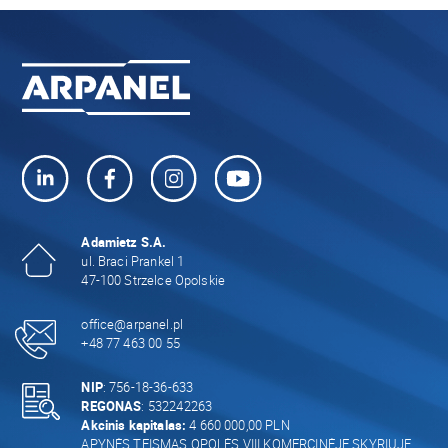
Adamietz S.A.
ul. Braci Prankel 1
47-100 Strzelce Opolskie
office@arpanel.pl
+48 77 463 00 55
NIP
: 756-18-36-633
REGONAS
: 532242263
Akcinis kapitalas:
4 660 000,00 PLN
APYNĖS TEISMAS OPOLĖS VIII KOMERCINĖJE SKYRIUJE