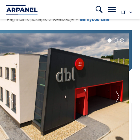
LT
Pagrindinis puslapis
»
Realizacje
»
Gamybos salė