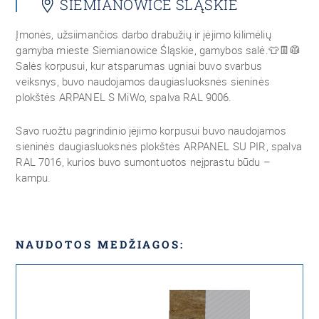
SIEMIANOWICE ŚLĄSKIE
Įmonės, užsiimančios darbo drabužių ir įėjimo kilimėlių
gamyba mieste Siemianowice Śląskie, gamybos salė.
👕👖🥼
Salės korpusui, kur atsparumas ugniai buvo svarbus
veiksnys, buvo naudojamos daugiasluoksnės sieninės
plokštės ARPANEL S MiWo, spalva RAL 9006.
Savo ruožtu pagrindinio įėjimo korpusui buvo naudojamos
sieninės daugiasluoksnės plokštės ARPANEL SU PIR, spalva
RAL 7016, kurios buvo sumontuotos neįprastu būdu –
kampu.
NAUDOTOS MEDŽIAGOS: