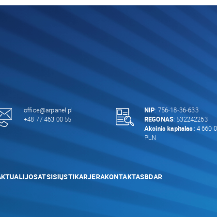
office@arpanel.pl
NIP
: 756-18-36-633
+48 77 463 00 55
REGONAS
: 532242263
Akcinis kapitalas:
4 660 0
PLN
AKTUALIJOS
ATSISIŲSTI
KARJERA
KONTAKTAS
BDAR