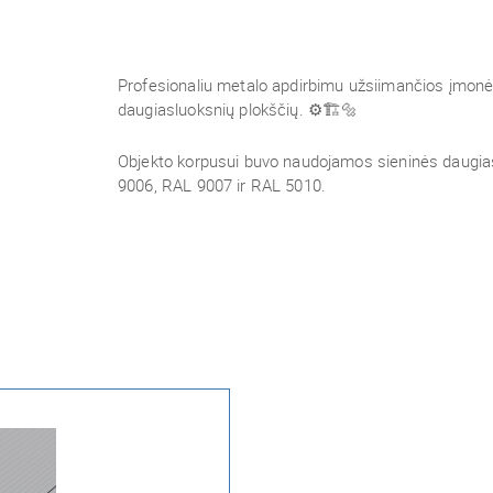
Profesionaliu metalo apdirbimu užsiimančios įmonė
daugiasluoksnių plokščių.
⚙️🏗🔩
Objekto korpusui buvo naudojamos sieninės daugi
9006, RAL 9007 ir RAL 5010.