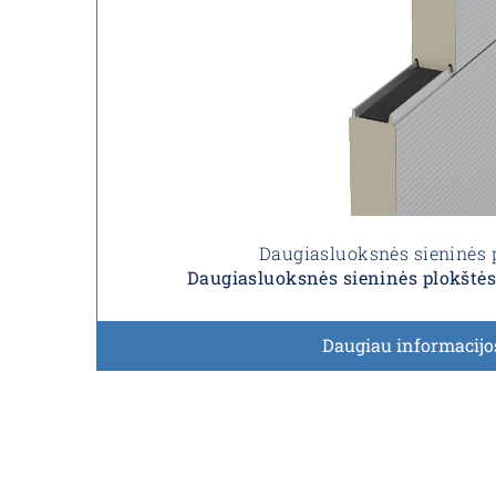
Daugiasluoksnės sieninės 
Daugiasluoksnės sieninės plokštė
Daugiau informacijo