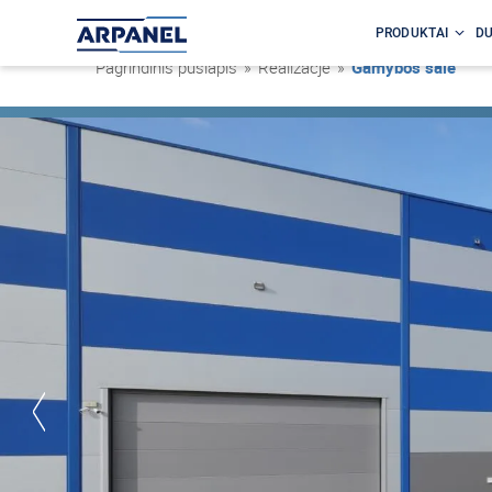
PRODUKTAI
DU
Pagrindinis puslapis
»
Realizacje
»
Gamybos salė