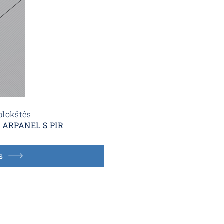
plokštės
s ARPANEL S PIR
s