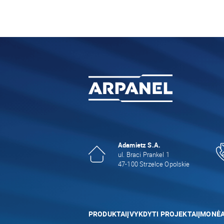
Adamietz S.A.
ul. Braci Prankel 1
47-100 Strzelce Opolskie
PRODUKTAI
ĮVYKDYTI PROJEKTAI
ĮMONĖ