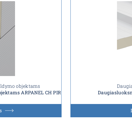
šaldymo objektams
Daugia
objektams ARPANEL CH PIR
Daugiasluoksn
s