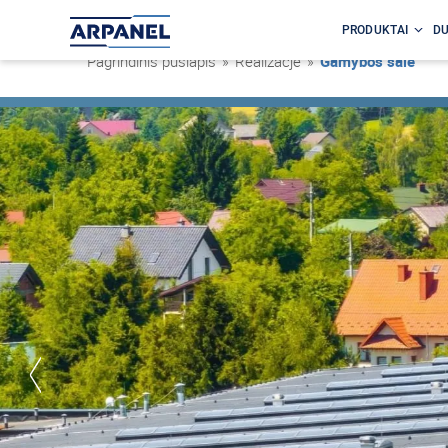
PRODUKTAI
DU
Pagrindinis puslapis
»
Realizacje
»
Gamybos salė