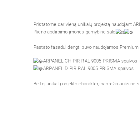
Pristatome dar vieną unikalų projektą naudojant A
Plieno apdirbimo įmonės gamybinė salė
Pastato fasadui dengti buvo naudojamos Premium 
:
ARPANEL CH PIR RAL 9005 PRISMA spalvos ir 
ARPANEL D PIR RAL 9005 PRISMA spalvos
Be to, unikalų objekto charakterį pabrėžia auksinė s