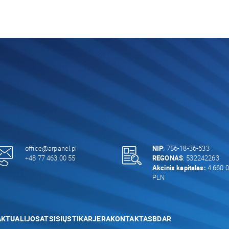
office@arpanel.pl
NIP
: 756-18-36-633
+48 77 463 00 55
REGONAS
: 532242263
Akcinis kapitalas:
4 660 0
PLN
AKTUALIJOS
ATSISIŲSTI
KARJERA
KONTAKTAS
BDAR