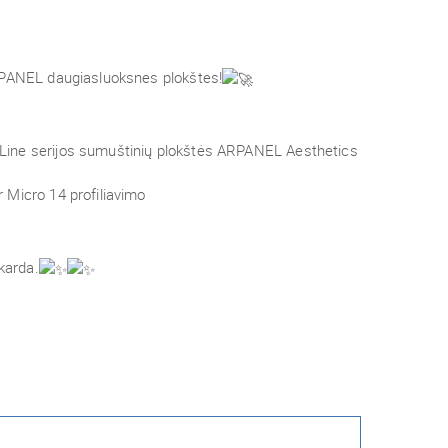
RPANEL daugiasluoksnes plokštes!
Line serijos sumuštinių plokštės ARPANEL Aesthetics
Micro 14 profiliavimo
karda.