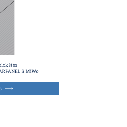
plokštės
s ARPANEL S MiWo
s