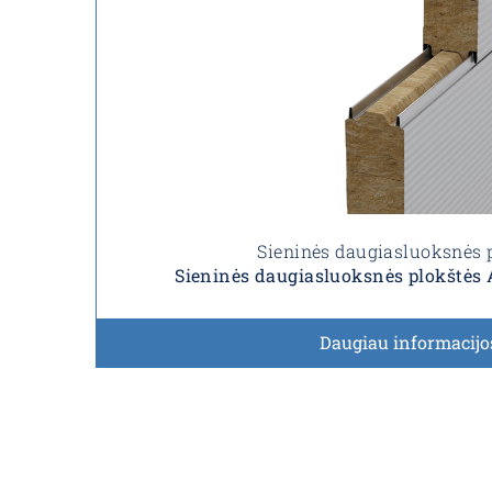
Sieninės daugiasluoksnės 
Sieninės daugiasluoksnės plokštė
Daugiau informacijo