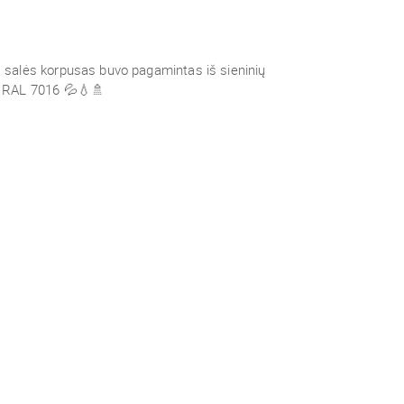
salės korpusas buvo pagamintas iš sieninių
 RAL 7016 💦💧🚿