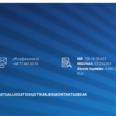
office@arpanel.pl
NIP
: 756-18-36-633
+48 77 463 00 55
REGONAS
: 532242263
Akcinis kapitalas:
4 660 0
PLN
AKTUALIJOS
ATSISIŲSTI
KARJERA
KONTAKTAS
BDAR