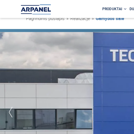
PRODUKTAI
DU
Pagrindinis puslapis
»
Realizacje
»
Gamybos salė