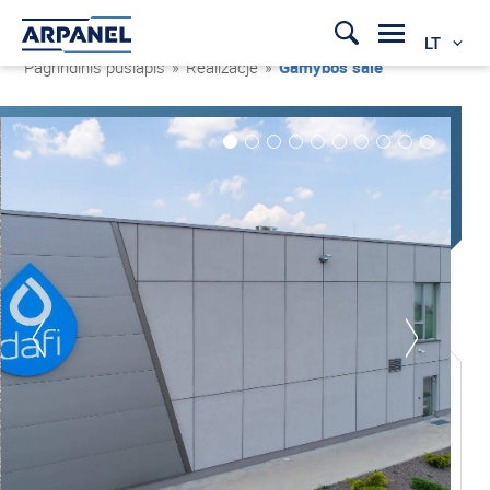
LT
Pagrindinis puslapis
»
Realizacje
»
Gamybos salė