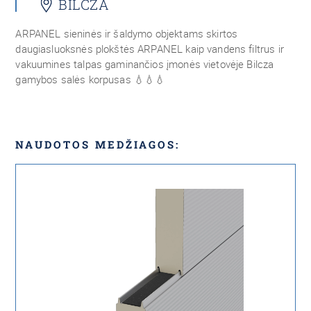
BILCZA
ARPANEL sieninės ir šaldymo objektams skirtos
daugiasluoksnės plokštės ARPANEL kaip vandens filtrus ir
vakuumines talpas gaminančios įmonės vietovėje Bilcza
gamybos salės korpusas 💧💧💧
NAUDOTOS MEDŽIAGOS: