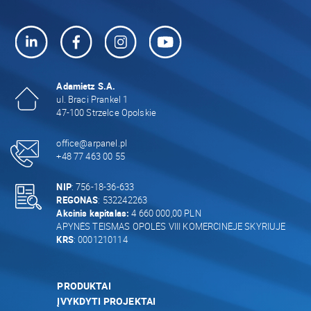
Adamietz S.A.
ul. Braci Prankel 1
47-100 Strzelce Opolskie
office@arpanel.pl
+48 77 463 00 55
NIP
: 756-18-36-633
REGONAS
: 532242263
Akcinis kapitalas:
4 660 000,00 PLN
APYNĖS TEISMAS OPOLĖS VIII KOMERCINĖJE SKYRIUJE
KRS
: 0001210114
PRODUKTAI
ĮVYKDYTI PROJEKTAI