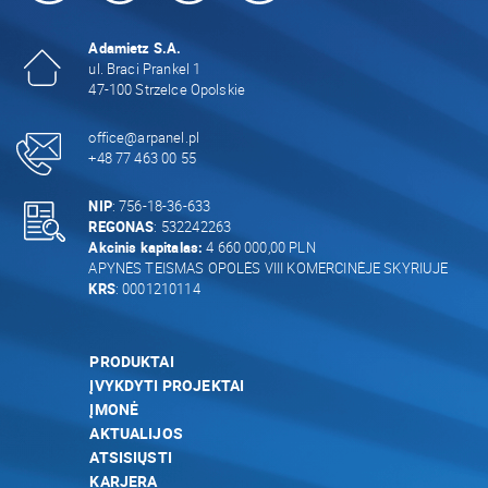
Adamietz S.A.
ul. Braci Prankel 1
47-100 Strzelce Opolskie
office@arpanel.pl
+48 77 463 00 55
NIP
: 756-18-36-633
REGONAS
: 532242263
Akcinis kapitalas:
4 660 000,00 PLN
APYNĖS TEISMAS OPOLĖS VIII KOMERCINĖJE SKYRIUJE
KRS
: 0001210114
PRODUKTAI
ĮVYKDYTI PROJEKTAI
ĮMONĖ
AKTUALIJOS
ATSISIŲSTI
KARJERA