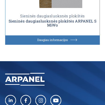
Sieninės daugiasluoksnės plokštės
Sieninės daugiasluoksnės plokštės ARPANEL S
MiWo
Daugiau informacijos