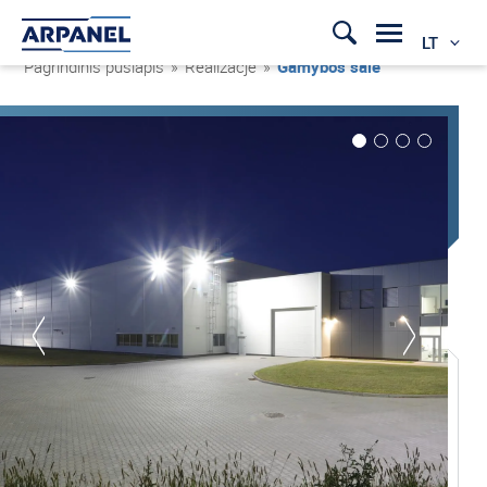
LT
Pagrindinis puslapis
»
Realizacje
»
Gamybos salė