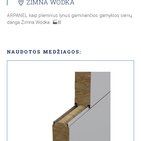
ZIMNA WÓDKA
ARPANEL kaip plieninius lynus gaminančios gamyklos sienų
danga Zimna Wódka.
🏭⛓
NAUDOTOS MEDŽIAGOS: