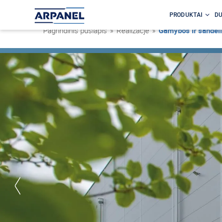
PRODUKTAI
DU
Pagrindinis puslapis
»
Realizacje
»
Gamybos ir sandėli