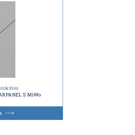
plokštės
s ARPANEL S MiWo
s