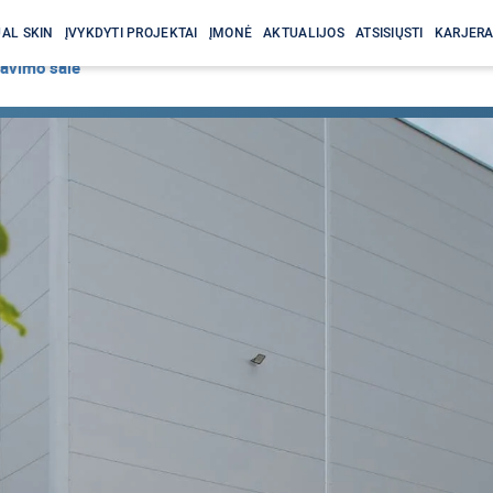
AL SKIN
ĮVYKDYTI PROJEKTAI
ĮMONĖ
AKTUALIJOS
ATSISIŲSTI
KARJER
avimo salė