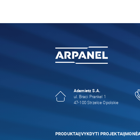
Adamietz S.A.
ul. Braci Prankel 1
47-100 Strzelce Opolskie
PRODUKTAI
ĮVYKDYTI PROJEKTAI
ĮMONĖ