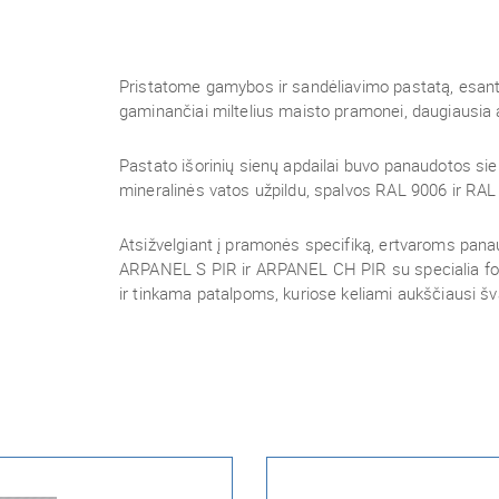
Pristatome gamybos ir sandėliavimo pastatą, esantį
gaminančiai miltelius maisto pramonei, daugiausia 
Pastato išorinių sienų apdailai buvo panaudotos 
mineralinės vatos užpildu, spalvos RAL 9006 ir RAL
Atsižvelgiant į pramonės specifiką, ertvaroms pan
ARPANEL S PIR ir ARPANEL CH PIR su specialia foo
ir tinkama patalpoms, kuriose keliami aukščiausi šv