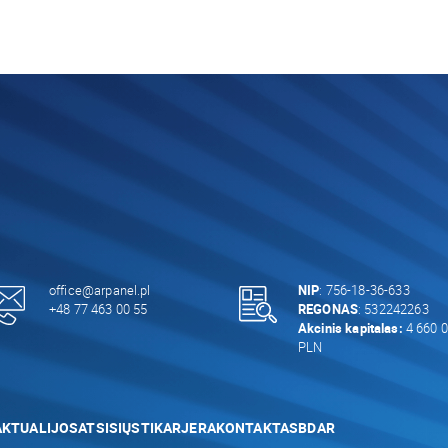
office@arpanel.pl
NIP
: 756-18-36-633
+48 77 463 00 55
REGONAS
: 532242263
Akcinis kapitalas:
4 660 0
PLN
AKTUALIJOS
ATSISIŲSTI
KARJERA
KONTAKTAS
BDAR