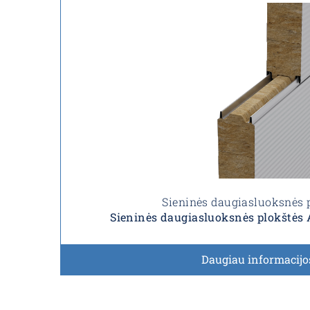
Sieninės daugiasluoksnės 
Sieninės daugiasluoksnės plokštė
Daugiau informacijo