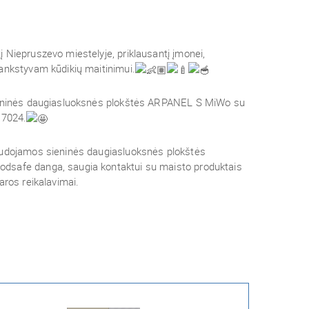
 Niepruszevo miestelyje, priklausantį įmonei,
ankstyvam kūdikių maitinimui.
sieninės daugiasluoksnės plokštės ARPANEL S MiWo su
 7024.
audojamos sieninės daugiasluoksnės plokštės
dsafe danga, saugia kontaktui su maisto produktais
aros reikalavimai.