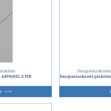
plokštės
Daugiasluoksnės 
s ARPANEL S PIR
Daugiasluoksnės plokštė
s