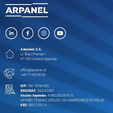
Adamietz S.A.
ul. Braci Prankel 1
47-100 Strzelce Opolskie
office@arpanel.pl
+48 77 463 00 55
NIP
: 756-18-36-633
REGONAS
: 532242263
Akcinis kapitalas:
4 660 000,00 PLN
APYNĖS TEISMAS OPOLĖS VIII KOMERCINĖJE SKYRIUJE
KRS
: 0001210114