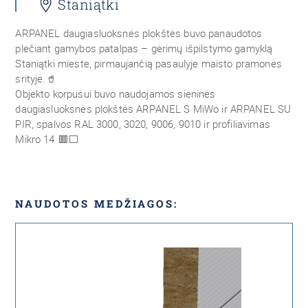
Staniątki
ARPANEL daugiasluoksnės plokštės buvo panaudotos
plečiant gamybos patalpas – gėrimų išpilstymo gamyklą
Staniątki mieste, pirmaujančią pasaulyje maisto pramonės
srityje.
🥤
Objekto korpusui buvo naudojamos sieninės
daugiasluoksnės plokštės ARPANEL S MiWo ir ARPANEL SU
PIR, spalvos RAL 3000, 3020, 9006, 9010 ir profiliavimas
Mikro 14
🟥⬜
NAUDOTOS MEDŽIAGOS: