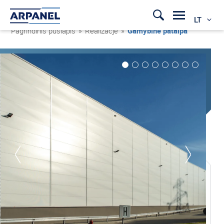
LT
Pagrindinis puslapis
»
Realizacje
»
Gamybinė patalpa