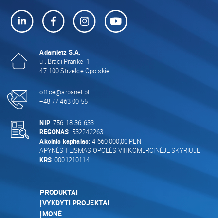
Adamietz S.A.
ul. Braci Prankel 1
47-100 Strzelce Opolskie
office@arpanel.pl
+48 77 463 00 55
NIP
: 756-18-36-633
REGONAS
: 532242263
Akcinis kapitalas:
4 660 000,00 PLN
APYNĖS TEISMAS OPOLĖS VIII KOMERCINĖJE SKYRIUJE
KRS
: 0001210114
PRODUKTAI
ĮVYKDYTI PROJEKTAI
ĮMONĖ