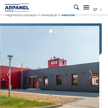
LT
Pagrindinis puslapis
»
Realizacje
»
Gaisrinė