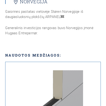
NORVEGIJA
Gaisrinės pastatas vietovėje Støren Norvegijoje iš
daugiasluoksnių plokščių ARPANEL
🚒
Generalinis investicijos rangovas buvo Norvegijos įmonė
Hugaas Entrepernør.
NAUDOTOS MEDŽIAGOS: