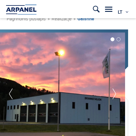
LT
Pagrindinis puslapis
»
Realizacje
»
Gaisrinė