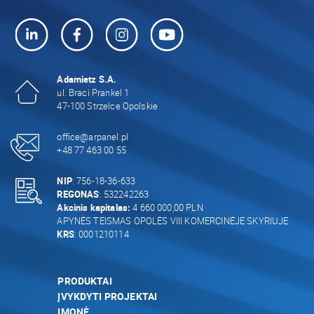
Adamietz S.A.
ul. Braci Prankel 1
47-100 Strzelce Opolskie
office@arpanel.pl
+48 77 463 00 55
NIP
: 756-18-36-633
REGONAS
: 532242263
Akcinis kapitalas:
4 660 000,00 PLN
APYNĖS TEISMAS OPOLĖS VIII KOMERCINĖJE SKYRIUJE
KRS
: 0001210114
PRODUKTAI
ĮVYKDYTI PROJEKTAI
ĮMONĖ