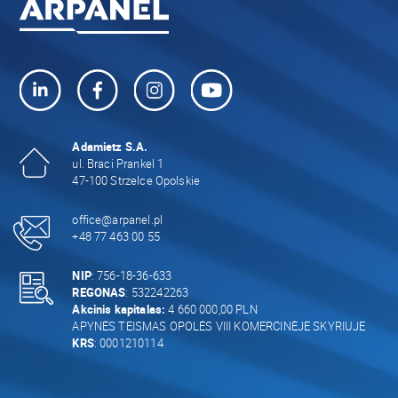
Adamietz S.A.
ul. Braci Prankel 1
47-100 Strzelce Opolskie
office@arpanel.pl
+48 77 463 00 55
NIP
: 756-18-36-633
REGONAS
: 532242263
Akcinis kapitalas:
4 660 000,00 PLN
APYNĖS TEISMAS OPOLĖS VIII KOMERCINĖJE SKYRIUJE
KRS
: 0001210114