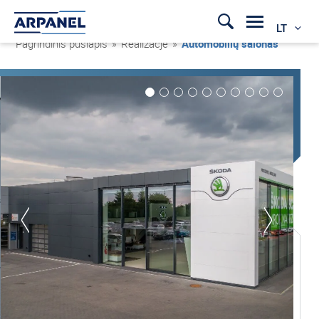
LT
Pagrindinis puslapis
»
Realizacje
»
Automobilių salonas