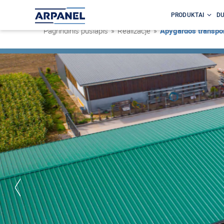
PRODUKTAI
DU
Pagrindinis puslapis
»
Realizacje
»
Apygardos transpor