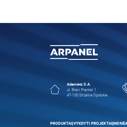
Adamietz S.A.
ul. Braci Prankel 1
47-100 Strzelce Opolskie
PRODUKTAI
ĮVYKDYTI PROJEKTAI
ĮMONĖ