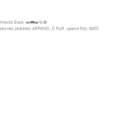
mieste Biała. 🚗🚌🚙🔩⚙️
uoksnės plokštės ARPANEL D PUR, spalva RAL 6005.