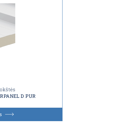
lokštės
 ARPANEL D PUR
s