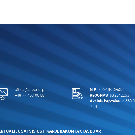
office@arpanel.pl
NIP
: 756-18-36-633
+48 77 463 00 55
REGONAS
: 532242263
Akcinis kapitalas:
4 660 0
PLN
AKTUALIJOS
ATSISIŲSTI
KARJERA
KONTAKTAS
BDAR