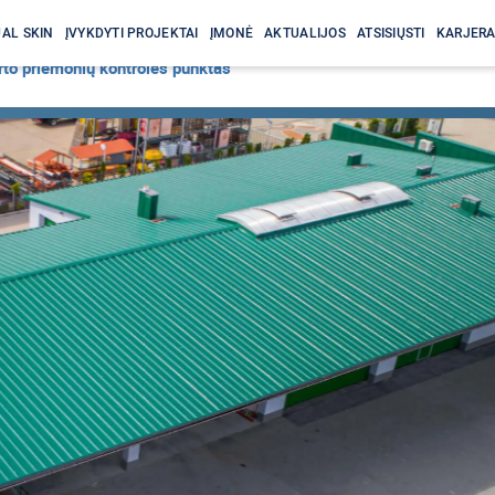
AL SKIN
ĮVYKDYTI PROJEKTAI
ĮMONĖ
AKTUALIJOS
ATSISIŲSTI
KARJER
to priemonių kontrolės punktas