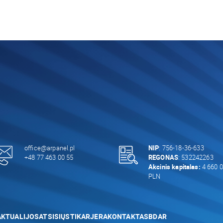
office@arpanel.pl
NIP
: 756-18-36-633
+48 77 463 00 55
REGONAS
: 532242263
Akcinis kapitalas:
4 660 0
PLN
AKTUALIJOS
ATSISIŲSTI
KARJERA
KONTAKTAS
BDAR