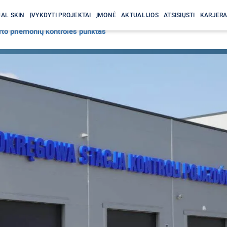
AL SKIN
ĮVYKDYTI PROJEKTAI
ĮMONĖ
AKTUALIJOS
ATSISIŲSTI
KARJER
to priemonių kontrolės punktas