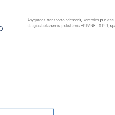
Apygardos transporto priemonių kontrolės punktas 
o
daugiasluoksnėmis plokštėmis ARPANEL S PIR, sp