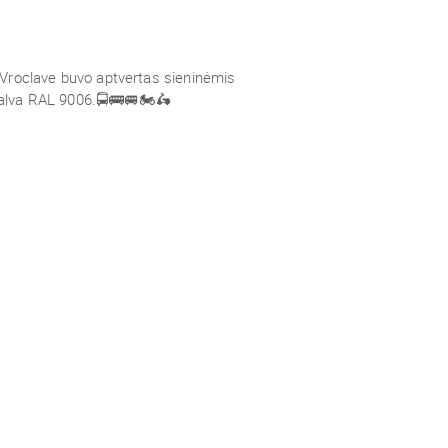
Vroclave buvo aptvertas sieninėmis
alva RAL 9006.
🚍🚌🚐🏍🛵