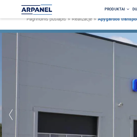
PRODUKTAI
DU
Pagrindinis puslapis
»
Realizacje
»
Apygardos transpor