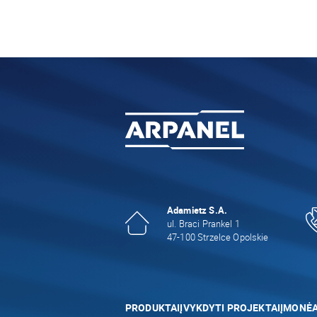
Adamietz S.A.
ul. Braci Prankel 1
47-100 Strzelce Opolskie
PRODUKTAI
ĮVYKDYTI PROJEKTAI
ĮMONĖ