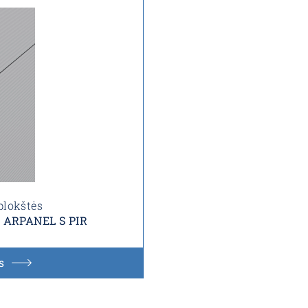
plokštės
s ARPANEL S PIR
s