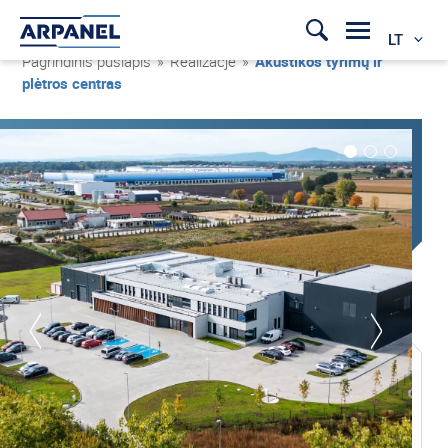
LT
Pagrindinis puslapis
»
Realizacje
»
Akustikos tyrimų ir
plėtros centras