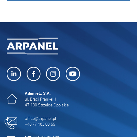
Adamietz S.A.
ul. Braci Prankel 1
47-100 Strzelce Opolskie
office@arpanel.pl
+48 77 463 00 55