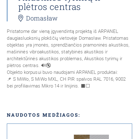
plėtros centras
Domasław
Pristatome dar vieną įgyvendintą projektą iš ARPANEL
daugiasluoksnių plokščių vietovėje Domasław. Pristatomas
objektas yra įmonės, sprendžiančios pramoninės akustikos,
mašininės vibroakustikos, statybinės akustikos ir
architektūrinės akustikos problemas, Akustikos tyrimų ir
plėtros centras.
🔊🔇
Objekto korpusui buvo naudojami ARPANEL produktai:
📌
S MiWo, S MiWo MXL, CH PIR spalvos RAL 7016, 9002
bei profiliavimas Mikro 14 ir linijinis.
⬛⬜
NAUDOTOS MEDŽIAGOS: