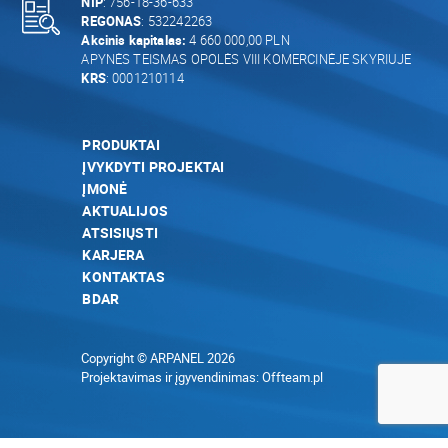
NIP
: 756-18-36-633
REGONAS
: 532242263
Akcinis kapitalas:
4 660 000,00 PLN
APYNĖS TEISMAS OPOLĖS VIII KOMERCINĖJE SKYRIUJE
KRS
: 0001210114
PRODUKTAI
ĮVYKDYTI PROJEKTAI
ĮMONĖ
AKTUALIJOS
ATSISIŲSTI
KARJERA
KONTAKTAS
BDAR
Copyright © ARPANEL 2026
Projektavimas ir įgyvendinimas:
Offteam.pl