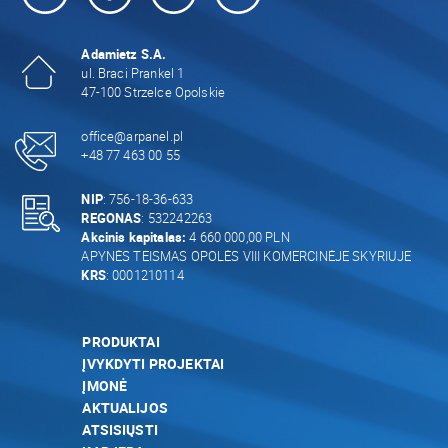
Adamietz S.A.
ul. Braci Prankel 1
47-100 Strzelce Opolskie
office@arpanel.pl
+48 77 463 00 55
NIP
: 756-18-36-633
REGONAS
: 532242263
Akcinis kapitalas:
4 660 000,00 PLN
APYNĖS TEISMAS OPOLĖS VIII KOMERCINĖJE SKYRIUJE
KRS
: 0001210114
PRODUKTAI
ĮVYKDYTI PROJEKTAI
ĮMONĖ
AKTUALIJOS
ATSISIŲSTI